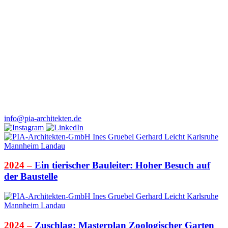
Karlstraße 21a
76133 Karlsruhe
T 0721 96717 0
F 0721 96717 99
Kirchenstraße 10
68159 Mannheim
T 0621 4373 9850
F 0621 4373 5516
Heinrich-Heine-Platz 2
76829 Landau in der Pfalz
T 06341 28 39 20
F 06341 28 39 22
info@pia-architekten.de
2024 –
Ein tierischer Bauleiter: Hoher Besuch auf
der Baustelle
2024 –
Zuschlag: Masterplan Zoologischer Garten