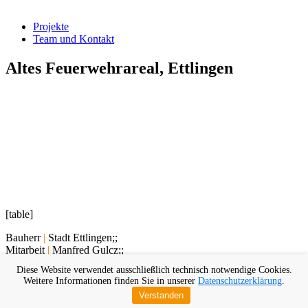
Projekte
Team und Kontakt
Altes Feuerwehrareal, Ettlingen
[table]
Bauherr
|
Stadt Ettlingen;;
Mitarbeit
|
Manfred Gulcz;;
Diese Website verwendet ausschließlich technisch notwendige Cookies.
Mehrfachbeauftragung
|
LPH 1-2;;
Weitere Informationen finden Sie in unserer
Datenschutzerklärung
.
Verstanden
[/table]